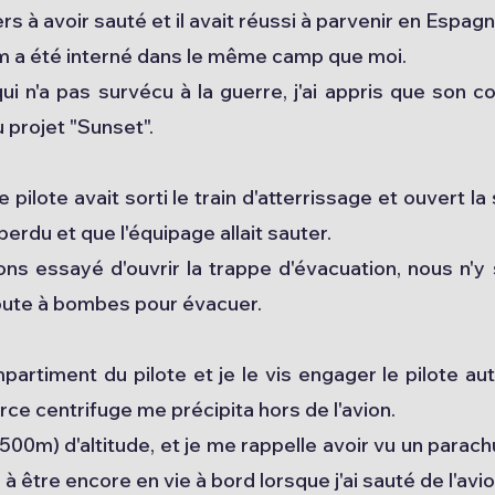
ers à avoir sauté et il avait réussi à parvenir en Espag
m a été interné dans le même camp que moi.
ui n'a pas survécu à la guerre, j'ai appris que son 
 projet "Sunset".
ilote avait sorti le train d'atterrissage et ouvert la
perdu et que l'équipage allait sauter.
ons essayé d'ouvrir la trappe d'évacuation, nous n
oute à bombes pour évacuer.
artiment du pilote et je le vis engager le pilote a
orce centrifuge me précipita hors de l'avion.
500m) d'altitude, et je me rappelle avoir vu un parac
er à être encore en vie à bord lorsque j'ai sauté de l'avio