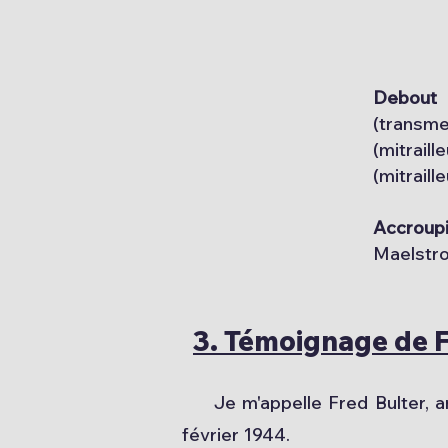
Debout
(transm
(mitrail
(mitraill
Accroupi
Maelstro
3. Témoignage de Fr
Je m'appelle Fred Bulter, anc
février 1944.