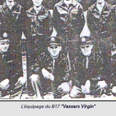
L'équipage du B17
"Vassars Virgin"