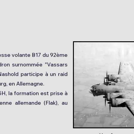
esse volante B17 du 92ème
dron surnommée "Vassars
Nashold participe à un raid
g, en Allemagne.
5H, la formation est prise à
ienne allemande (Flak), au