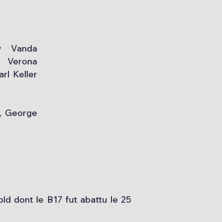
y Vanda
n Verona
rl Keller
), George
d dont le B17 fut abattu le 25